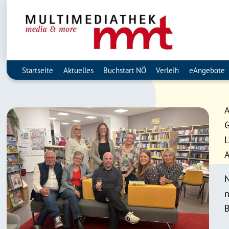
Startseite
Aktuelles
Buchstart NÖ
Verleih
eAngebote
A
G
L
A
N
n
B