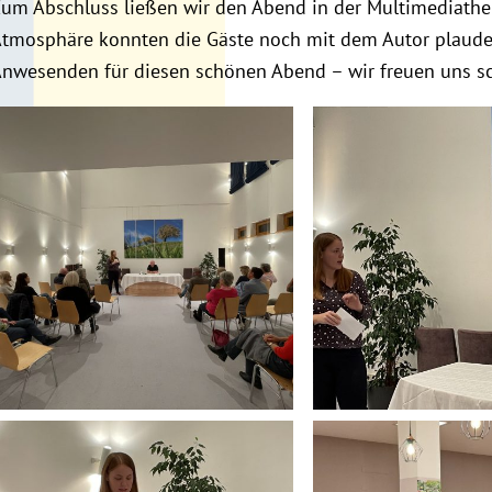
um Abschluss ließen wir den Abend in der Multimediathek
tmosphäre konnten die Gäste noch mit dem Autor plaudern
nwesenden für diesen schönen Abend – wir freuen uns sch
image00009
image00004
image00006
d8672174-ac95-4bf3
388bff9bf2a1