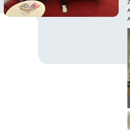
Z
A
A