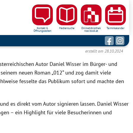
Kontakt &
Mediensuche
Onlinebibliothek
Terminkalender
Öffnungszeiten
noe-book.at
erstellt am 28.10.2024
terreichischen Autor Daniel Wisser im Bürger- und
 seinem neuen Roman „012“ und zog damit viele
zählweise fesselte das Publikum sofort und machte den
nd es direkt vom Autor signieren lassen. Daniel Wisser
gen – ein Highlight für viele Besucherinnen und