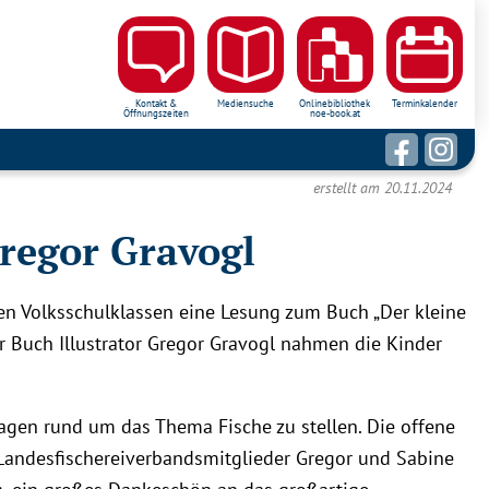
Kontakt &
Mediensuche
Onlinebibliothek
Terminkalender
Öffnungszeiten
noe-book.at
erstellt am 20.11.2024
regor Gravogl
ten Volksschulklassen eine Lesung zum Buch „Der kleine
er Buch Illustrator Gregor Gravogl nahmen die Kinder
ragen rund um das Thema Fische zu stellen. Die offene
andesfischereiverbandsmitglieder Gregor und Sabine