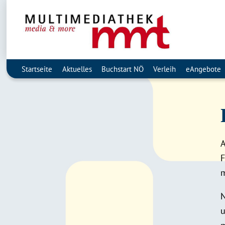
Startseite
Aktuelles
Buchstart NÖ
Verleih
eAngebote
A
F
m
N
u