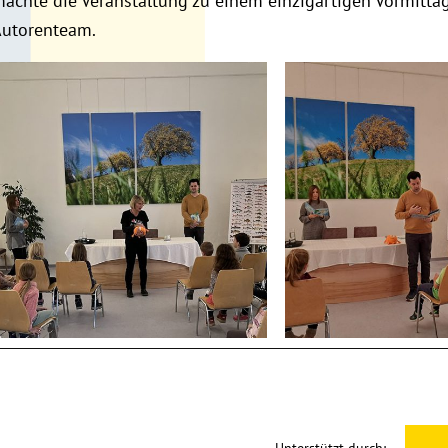
achte die Veranstaltung zu einem einzigartigen Vormitta
utorenteam.
esung-1
Lesung-2