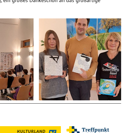
g, ein großes Dankeschön an das großartige
Sabine+Gregor+Elisabeth