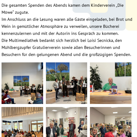
Die gesamten Spenden des Abends kamen dem Kinderverein „Die
Möwe“ zugute.
Im Anschluss an die Lesung waren alle Gäste eingeladen, bei Brot und
Wein in gemütlicher Atmosphäre zu verweilen, unsere Bücherei
kennenzulernen und mit der Autorin ins Gespräch zu kommen.
Die Multimediathek bedankt sich herzlich bei Loisi Secnicka, den
Mühlbergzupfer Gratulierverein sowie allen Besucherinnen und
Besuchern für den gelungenen Abend und die großzügigen Spenden.
IMG_1167
IMG_1169
IMG_1175
IMG_1177
IMG_1179
IMG_1181