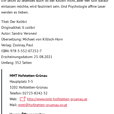
Ein leicht zu lesendes Buch ist der Kolibri nicht, aber wer sich darauf
einlassen möchte, wird fasziniert sein. Und Psychologie affine Leser
werden es lieben.
Titel: Der Kolibri
Originaltitel: Il colibri
Autor: Sandro Veronesi
Übersetzung: Michael von Killisch-Horn
Verlag: Zsolnay, Paul
ISBN: 978-3-552-07252-7
Erscheinungsdatum: 23. 08.2021
Umfang: 352 Seiten
MMT Hofstetten-Grünau
Hauptplatz 3-5
3202 Hofstetten-Grünau
Telefon: 02723-8242-32
Web:
http://www.mmt-hofstetten-gruenau.at
Mail:
mmt@hofstetten-gruenau.gv.at