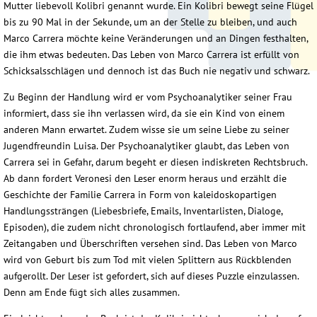
Mutter liebevoll Kolibri genannt wurde. Ein Kolibri bewegt seine Flügel
bis zu 90 Mal in der Sekunde, um an der Stelle zu bleiben, und auch
Marco Carrera möchte keine Veränderungen und an Dingen festhalten,
die ihm etwas bedeuten. Das Leben von Marco Carrera ist erfüllt von
Schicksalsschlägen und dennoch ist das Buch nie negativ und schwarz.
Zu Beginn der Handlung wird er vom Psychoanalytiker seiner Frau
informiert, dass sie ihn verlassen wird, da sie ein Kind von einem
anderen Mann erwartet. Zudem wisse sie um seine Liebe zu seiner
Jugendfreundin Luisa. Der Psychoanalytiker glaubt, das Leben von
Carrera sei in Gefahr, darum begeht er diesen indiskreten Rechtsbruch.
Ab dann fordert Veronesi den Leser enorm heraus und erzählt die
Geschichte der Familie Carrera in Form von kaleidoskopartigen
Handlungssträngen (Liebesbriefe, Emails, Inventarlisten, Dialoge,
Episoden), die zudem nicht chronologisch fortlaufend, aber immer mit
Zeitangaben und Überschriften versehen sind. Das Leben von Marco
wird von Geburt bis zum Tod mit vielen Splittern aus Rückblenden
aufgerollt. Der Leser ist gefordert, sich auf dieses Puzzle einzulassen.
Denn am Ende fügt sich alles zusammen.